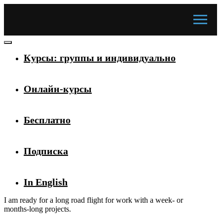
Курсы: группы и индивидуально
Онлайн-курсы
Бесплатно
Подписка
In English
I am ready for a long road flight for work with a week- or
months-long projects.